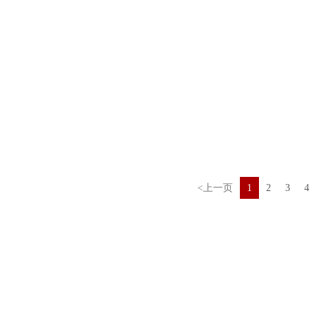
<上一页
1
2
3
4